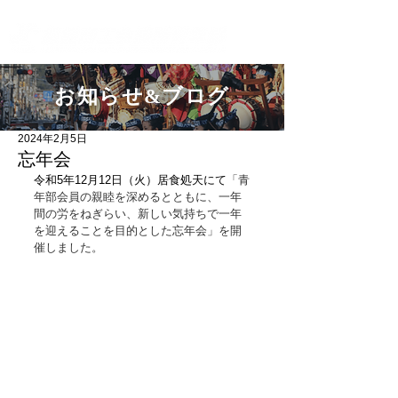
飯能YEGオフィシャルホームページ
お知らせ&ブログ
2024年2月5日
忘年会
令和5年12月12日（火）居食処天にて
「青
年部会員の親睦を深めるとともに、一年
間の労をねぎらい、新しい気持ちで一年
を迎えることを目的とした忘年会」を開
催しました。